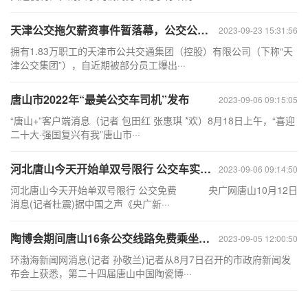
天津公交拖欠薪资事件暂落幕，公交公司困境何解？
2023-09-23 15:31:56
拥有1.83万职工的天津市公共交通集团（控股）有限公司（下称“天
津公交集团”），自近期被部分员工爆出···
唐山市2022年“最美公交车司机”发布
2023-09-06 09:15:05
“唐山+”客户端消息（记者 包田红 张惠琪 *欢）8月18日上午，“喜迎
二十大·强国复兴有我”唐山市···
河北唐山今天开始单双号限行 公交车实行免费乘车
2023-09-06 09:14:50
河北唐山今天开始单双号限行 公交免费 央广网唐山10月12日
消息(记者杜震)据中国之声《央广新···
陶博会期间唐山16条公交线路免费乘坐！其中新开7条公交专线！
2023-09-05 12:00:50
环渤海新闻网消息(记者 孙敬兰)记者从8月7日召开的市政府新闻发
布会上获悉，第二十四届唐山中国陶瓷博···