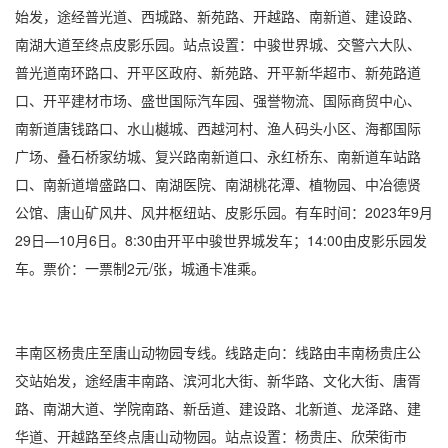
始发，途经普光道、西城路、新苑路、开越路、南新道、建设路、
南湖大道至终点皮影乐园。站点设置：中骏世界城、交警六大队、
普光道南环路口、开平区政府、新苑路、开平新华超市、新苑路道
口、开平建材市场、盛世国际汽车园、强誉物流、国际商贸中心、
南新道唐钱路口、水山樾城、西越河村、渔人码头小区、海都国际
广场、叠石桥家纺城、复兴路南新道口、永红桥东、南新道车站路
口、南新道增盛路口、南湖医院、南湖桃花潭、植物园、中冶德贤
公馆、唐山矿风井、风井枢纽站、皮影乐园。有车时间：2023年9月
29日—10月6日。8:30由开平中骏世界城发车；14:00由皮影乐园发
车。票价：一票制2元/张，城通卡准乘。
丰南区杨贵庄至唐山动物园专线。线路走向：线路由丰南杨贵庄公
交站始发，途经唐丰南路、滨河北大街、新华路、文化大街、唐胥
路、南湖大道、学院南路、新岳道、建设路、北新道、龙泽路、建
华道、开越路至终点唐山动物园。站点设置：杨贵庄、欣荣街市