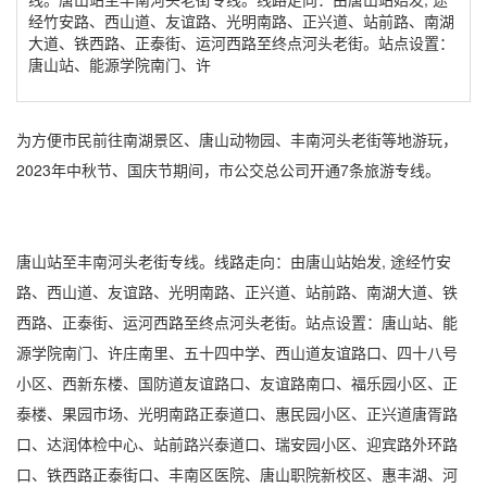
经竹安路、西山道、友谊路、光明南路、正兴道、站前路、南湖
大道、铁西路、正泰街、运河西路至终点河头老街。站点设置：
唐山站、能源学院南门、许
为方便市民前往南湖景区、唐山动物园、丰南河头老街等地游玩，
2023年中秋节、国庆节期间，市公交总公司开通7条旅游专线。
唐山站至丰南河头老街专线。线路走向：由唐山站始发, 途经竹安
路、西山道、友谊路、光明南路、正兴道、站前路、南湖大道、铁
西路、正泰街、运河西路至终点河头老街。站点设置：唐山站、能
源学院南门、许庄南里、五十四中学、西山道友谊路口、四十八号
小区、西新东楼、国防道友谊路口、友谊路南口、福乐园小区、正
泰楼、果园市场、光明南路正泰道口、惠民园小区、正兴道唐胥路
口、达润体检中心、站前路兴泰道口、瑞安园小区、迎宾路外环路
口、铁西路正泰街口、丰南区医院、唐山职院新校区、惠丰湖、河