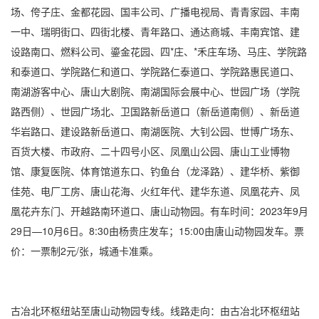
场、侉子庄、金都花园、国丰公司、广播电视局、青青家园、丰南
一中、瑞明街口、四街北楼、青年路口、通达商城、丰南宾馆、建
设路南口、燃料公司、鎏金花园、四*庄、*禾庄车场、马庄、学院路
和泰道口、学院路仁和道口、学院路仁泰道口、学院路惠民道口、
南湖游客中心、唐山大剧院、南湖国际会展中心、世园广场（学院
路西侧）、世园广场北、卫国路新岳道口（新岳道南侧）、新岳道
华岩路口、建设路新岳道口、南湖医院、大钊公园、世博广场东、
百货大楼、市政府、二十四号小区、凤凰山公园、唐山工业博物
馆、康复医院、体育馆道东口、钓鱼台（龙泽路）、建华桥、紫御
佳苑、电厂工房、唐山花海、火红年代、建华东道、凤凰花卉、凤
凰花卉东门、开越路南环道口、唐山动物园。有车时间：2023年9月
29日—10月6日。8:30由杨贵庄发车；15:00由唐山动物园发车。票
价：一票制2元/张，城通卡准乘。
古冶北环枢纽站至唐山动物园专线。线路走向：由古冶北环枢纽站