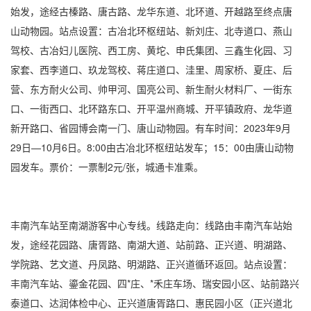
始发，途经古榛路、唐古路、龙华东道、北环道、开越路至终点唐
山动物园。站点设置：古冶北环枢纽站、新刘庄、北寺道口、燕山
驾校、古冶妇儿医院、西工房、黄坨、申氏集团、三鑫生化园、习
家套、西李道口、玖龙驾校、蒋庄道口、洼里、周家桥、夏庄、后
营、东方耐火公司、帅甲河、国亮公司、新生耐火材料厂、一街东
口、一街西口、北环路东口、开平温州商城、开平镇政府、龙华道
新开路口、省园博会南一门、唐山动物园。有车时间：2023年9月
29日—10月6日。8:00由古冶北环枢纽站发车；15：00由唐山动物
园发车。票价：一票制2元/张，城通卡准乘。
丰南汽车站至南湖游客中心专线。线路走向：线路由丰南汽车站始
发，途经花园路、唐胥路、南湖大道、站前路、正兴道、明湖路、
学院路、艺文道、丹凤路、明湖路、正兴道循环返回。站点设置：
丰南汽车站、鎏金花园、四*庄、*禾庄车场、瑞安园小区、站前路兴
泰道口、达润体检中心、正兴道唐胥路口、惠民园小区（正兴道北