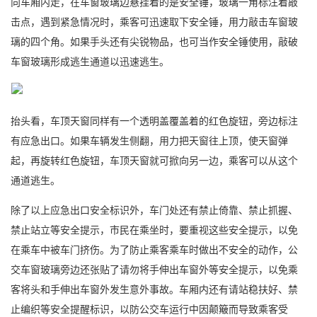
向车厢内走，在车窗玻璃边悬挂着的是安全锤，玻璃一角标注着敲
击点，遇到紧急情况时，乘客可迅速取下安全锤，用力敲击车窗玻
璃的四个角。如果手头还有尖锐物品，也可当作安全锤使用，敲破
车窗玻璃形成逃生通道以迅速逃生。
抬头看，车顶天窗同样有一个透明盖覆盖着的红色旋钮，旁边标注
有应急出口。如果车辆发生侧翻，用力把天窗往上顶，使天窗弹
起，再旋转红色旋钮，车顶天窗就可掀向另一边，乘客可以从这个
通道逃生。
除了以上应急出口安全标识外，车门处还有禁止倚靠、禁止抓握、
禁止站立等安全提示，市民在乘坐时，要重视这些安全提示，以免
在乘车中被车门挤伤。为了防止乘客乘车时做出不安全的动作，公
交车窗玻璃旁边还张贴了请勿将手伸出车窗外等安全提示，以免乘
客将头和手伸出车窗外发生意外事故。车厢内还有请站稳扶好、禁
止编织等安全提醒标识，以防公交车运行中因颠簸而导致乘客受