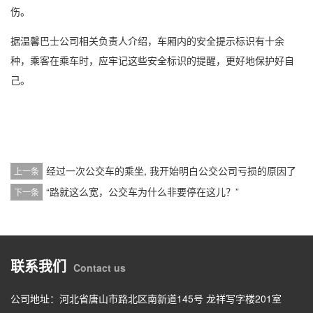
伤。
据温馨巴士公司相关负责人介绍，车厢内的安全提示标识有十余
种，乘客在乘车时，应牢记这些安全标识的提醒，更好地保护好自
己。
经过一次公交车的乘坐, 我开始明白公交公司亏损的原因了
上一条
“路就这么宽，公交车为什么非要停在这儿？”
下一条
联系我们
Contact us
公司地址：河北省唐山市路北区南新道145号 龙祥写字楼201室